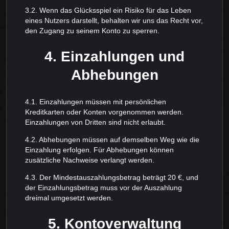
3.2. Wenn das Glücksspiel ein Risiko für das Leben
eines Nutzers darstellt, behalten wir uns das Recht vor,
den Zugang zu seinem Konto zu sperren.
4. Einzahlungen und
Abhebungen
Glückwunsch
4.1. Einzahlungen müssen mit persönlichen
Kreditkarten oder Konten vorgenommen werden.
Bonus erhalten
Einzahlungen von Dritten sind nicht erlaubt.
4.2. Abhebungen müssen auf demselben Weg wie die
Einzahlung erfolgen. Für Abhebungen können
Drehen um zu gewinnen Bonus
zusätzliche Nachweise verlangt werden.
4.3. Der Mindestauszahlungsbetrag beträgt 20 €, und
der Einzahlungsbetrag muss vor der Auszahlung
dreimal umgesetzt werden.
5. Kontoverwaltung